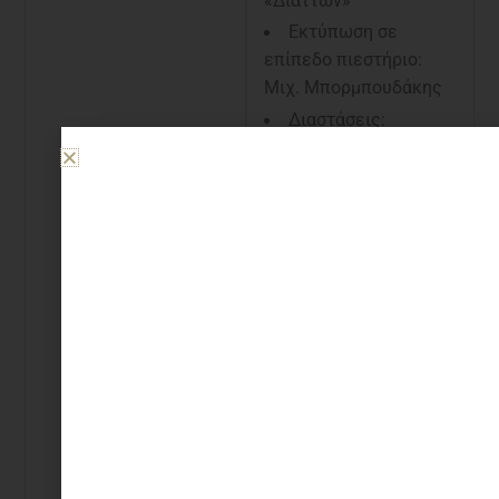
«Διάττων»
Εκτύπωση σε
επίπεδο πιεστήριο:
Μιχ. Μπορμπουδάκης
Διαστάσεις:
17x24εκ.
Σελίδες: 80
Χαρτί: βαμβακερό
Αrches 115 γραμμ.
Συνέκδοση:
Εκδόσεις Καστανιώτη,
Διάττων, Εκδόσεις του
Φοίνικα,
Το έργο του Guillaume
Apollinaire «Το
συναξάρι των ζώων ή
Ορφέως ακολουθία»,
αποτελείται από 30