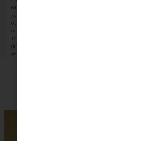
κειμένου έχει γίνει στο
χέρι με μεταλλικά
στοιχεία και τυπώθηκε
σε επίπεδο πιεστήριο.
To ράψιμο και η
βιβλιοδεσία έχουν γίνει
στο χέρι.
Σχετικά προϊόντα