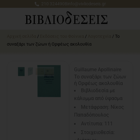
Μετάβαση
210 3244908
info@vivliodeseis.gr
στο
περιεχόμενο
Αρχική σελίδα
/
Εκδόσεις του Φοίνικα
/
Λογοτεχνία
/ Το
συναξάρι των ζώων ή Ορφέως ακολουθία
Guillaume Apollinaire
Το συναξάρι των ζώων
ή Ορφέως ακολουθία
Βιβλιοδεσία με
κάλυμμα από ύφασμα
Μετάφραση: Νίκος
Παπαδόπουλος
Αντίτυπα: 111
Στοιχειοθεσία: