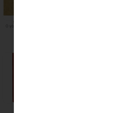
Μπάμπης Άννινος
Χίλιες και μία νύχτες. Τα
Ο γάτος της γειτόνισσας
ποιήματα (κεντημένο
(χαρτί)
ύφασμα)
80,00
€
220,00
€
Καλλικάντζαροι
Μπάμπης Άννινος
Ο γάτος της γειτόνισσας
18,00
€
(βελούδο)