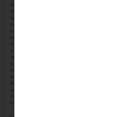
50€
Παρίσι των αρχών του
20ού αιώνα.
Πρωτοπόρος, ανέτρεψε
info@vivliodeseis.gr
τόσο τη φόρμα της
Στείλτε μας email
ποιητικής γραφής όσο
και θα σας
και το περιεχόμενο,
απαντήσουμε το
επινοώντας νέες
συντομότερο
τεχνικές, όπως την
δυνατό.
«αυτόματη γραφή» –
τεχνική που βασιζόταν
στην καταγραφή
συναισθημάτων και
σκέψεων, χωρίς τη
«μεσολάβηση» και τη
«λογοκρισία» της
λογικής.
Η στοιχειoθεσία του