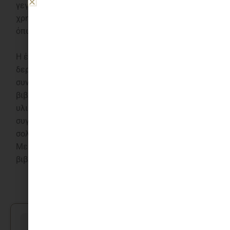
γεγονότα της πολιορκίας. Ως κείμενο
χρησιμοποιείται η πρώτη έκδοση του ποιήματος,
όπως την επιμελήθηκε ο Ιάκωβος Πολυλάς το 1859.
Η έκδοση τυπώθηκε σε περιορισμένο αριθμό
δερματόδετων και πανόδετων αντιτύπων και
συνοδεύεται από είκοσι καλλιτεχνικές
βιβλιοδεσίες, οι οποίες προσεγγίζουν το ποίημα ως
υλικό και εικαστικό πεδίο δημιουργίας. Το σύνολο
συγκροτεί ένα ενιαίο εκδοτικό έργο, όπου η
σολωμική ποίηση, η ιστορική μνήμη του
Μεσολογγίου και η σύγχρονη τέχνη της
βιβλιοδεσίας συναντώνται σε μια κοινή μορφή.