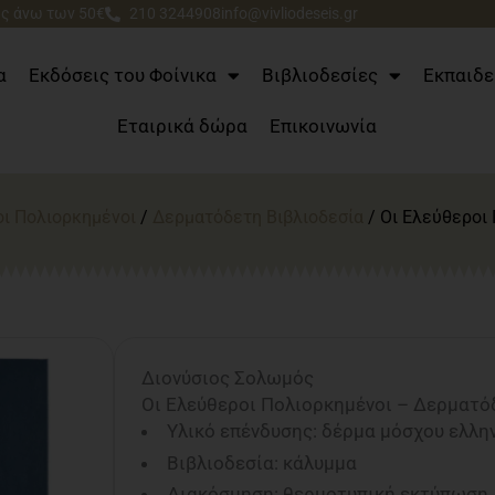
ς άνω των 50€
210 3244908
info@vivliodeseis.gr
α
Εκδόσεις του Φοίνικα
Βιβλιοδεσίες
Εκπαιδε
Εταιρικά δώρα
Επικοινωνία
οι Πολιορκημένοι
/
Δερματόδετη Βιβλιοδεσία
/ Οι Ελεύθεροι
Διονύσιος Σολωμός
Οι Ελεύθεροι Πολιορκημένοι – Δερματό
Υλικό επένδυσης: δέρμα μόσχου ελλη
Βιβλιοδεσία: κάλυμμα
Διακόσμηση: θερμοτυπική εκτύπωση,