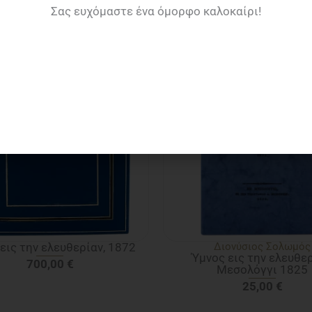
Σας ευχόμαστε ένα όμορφο καλοκαίρι!
Μπορεί επίσης να σας αρέσει…
εις την ελευθερίαν, 1872
Διονύσιος Σολωμός
Ύμνος εις την ελευθερ
700,00
€
Μεσολόγγι 1825
25,00
€