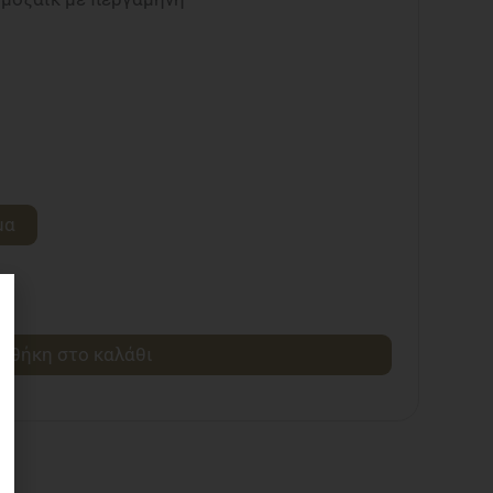
μα
σθήκη στο καλάθι