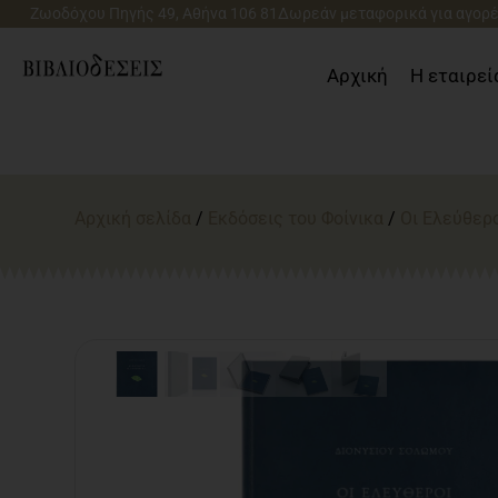
Μετάβαση
Ζωοδόχου Πηγής 49, Αθήνα 106 81
Δωρεάν μεταφορικά για αγορέ
στο
περιεχόμενο
Αρχική
Η εταιρεί
Αρχική σελίδα
/
Εκδόσεις του Φοίνικα
/
Οι Ελεύθερ