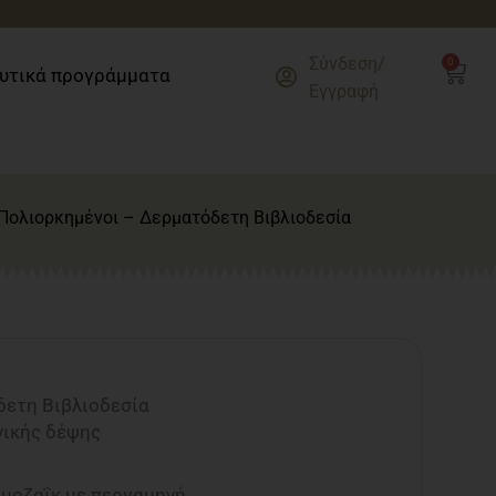
Σύνδεση/
0
Cart
υτικά προγράμματα
Εγγραφή
 Πολιορκημένοι – Δερματόδετη Βιβλιοδεσία
δετη Βιβλιοδεσία
νικής δέψης
 μοζαΐκ με περγαμηνή