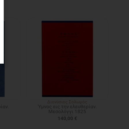
Διονύσιος Σολωμός
ίαν.
Ύμνος εις την ελευθερίαν.
Μεσολόγγι 1825
140,00
€