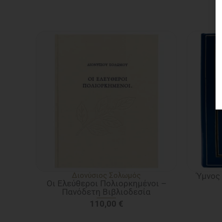
Διονύσιος Σολωμός
Ύμνος 
Οι Ελεύθεροι Πολιορκημένοι –
Πανόδετη Βιβλιοδεσία
110,00
€