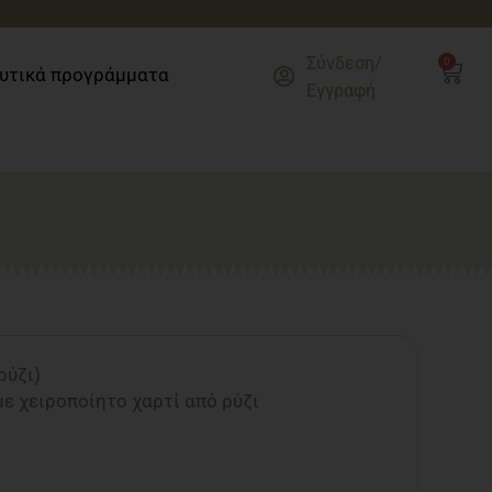
Σύνδεση/
0
Cart
υτικά προγράμματα
Εγγραφή
ρύζι)
ε χειροποίητο χαρτί από ρύζι