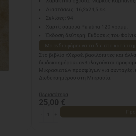
Χαρακτικά σχέδια: Μάρκος Καμπάνης
Διαστάσεις: 16,2x24,5 εκ.
Σελίδες: 94
Χαρτί: σαμουά Palatinα 120 γραμμ.
Έκδοση δεύτερη: Εκδόσεις του Φοίνικ
Με ενδιαφέρει να το δω στο κατάστη
Στο βιβλίο «Χερσέ, βασιλόπιτες και άλλα
δωδεκαημέρου» ανθολογούνται προφορι
Μικρασιατών προσφύγων για συνταγές, 
Δωδεκαημέρου στη Μικρασία.
Περισσότερα
25,00
€
Χερσέ,
Προ
-
+
βασιλόπιτες
και
άλλα