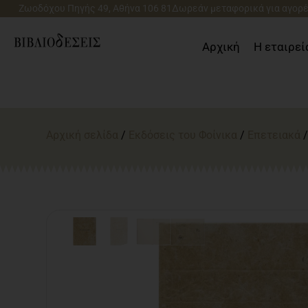
Μετάβαση
Ζωοδόχου Πηγής 49, Αθήνα 106 81
Δωρεάν μεταφορικά για αγορέ
στο
περιεχόμενο
Αρχική
Η εταιρεί
Αρχική σελίδα
/
Εκδόσεις του Φοίνικα
/
Επετειακά
/