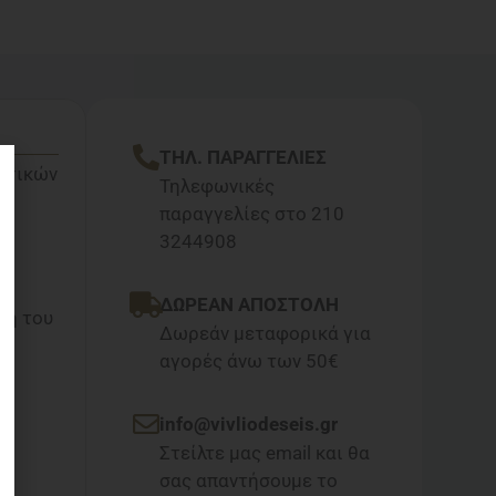
ΤΗΛ. ΠΑΡΑΓΓΕΛΙΕΣ
ατικών
Τηλεφωνικές
παραγγελίες στο 210
3244908
ΔΩΡΕΑΝ ΑΠΟΣΤΟΛΗ
ση του
Δωρεάν μεταφορικά για
αγορές άνω των 50€
info@vivliodeseis.gr
Στείλτε μας email και θα
σας απαντήσουμε το