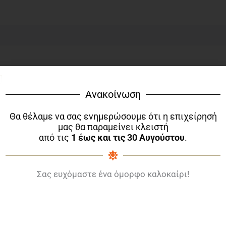
(χαρτί
από
ρύζι)
ποσότητα
 στο Αρχείο Προφορικής Παράδοσης του Κέντρου Mικρασι
Ανακοίνωση
 χαρτί από ρύζι και φέρει βαθυτυπικές και θερμοτυπικές
Θα θέλαμε να σας ενημερώσουμε ότι η επιχείρησή
μας θα παραμείνει κλειστή
από τις
1 έως και τις 30 Αυγούστου
.
ατασκευαστεί με προβιομηχανικές μεθόδους. Πριν τη χρή
τη ειδική επεξεργασία στην Ελλάδα.
Σας ευχόμαστε ένα όμορφο καλοκαίρι!