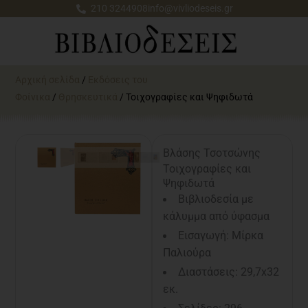
Μετάβαση
210 3244908
info@vivliodeseis.gr
στο
περιεχόμενο
Αρχική σελίδα
/
Εκδόσεις του
Φοίνικα
/
Θρησκευτικά
/ Τοιχογραφίες και Ψηφιδωτά
Βλάσης Τσοτσώνης
Τοιχογραφίες και
Ψηφιδωτά
Βιβλιοδεσία με
κάλυμμα από ύφασμα
Εισαγωγή: Μίρκα
Παλιούρα
Διαστάσεις: 29,7x32
εκ.