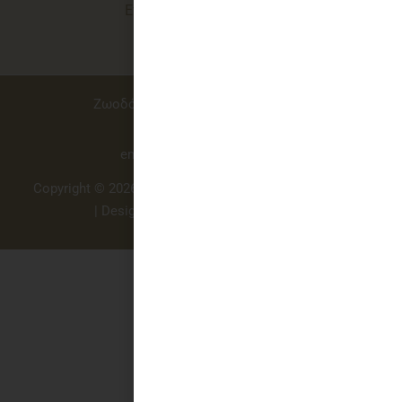
Επιστροφές προϊόντων
Ζωοδόχου Πηγής 49, Αθήνα 106 81
Τηλ.: 210 3244908
email: info@vivliodeseis.gr
Copyright © 2026 Βιβλιοδέσεις - Εκδόσεις του Φοίνικα
| Design, Development by
WebSmile