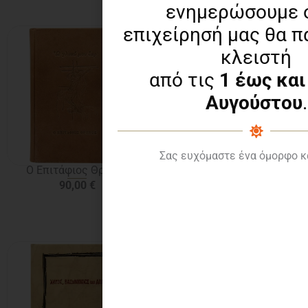
ενημερώσουμε ό
Σχετικά προϊόντα
επιχείρησή μας θα π
κλειστή
από τις
1 έως και
Αυγούστου
.
Σας ευχόμαστε ένα όμορφο κ
Ο Επιτάφιος Θρήνος
Εννέα χριστουγεννιάτικες
ιστορίες
90,00
€
18,00
€