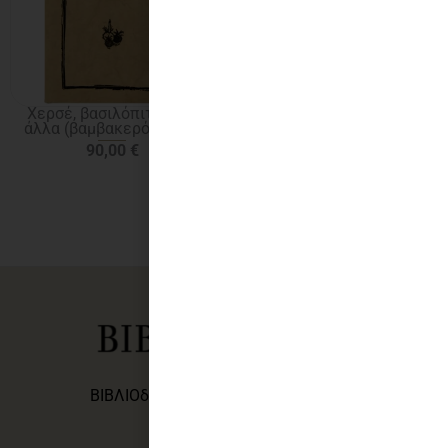
Χερσέ, βασιλόπιτες και
Χίλιες και μία νύχτες. Τα
άλλα (βαμβακερό χαρτί)
ποιήματα (βαμβακερό
χαρτί)
90,00
€
80,00
€
ΒΙΒΛΙΟδΕΣΕΙΣ - Εκδόσεις του Φοίνικα
Βιβλιοδέσεις