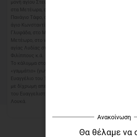
μονή αγίου Στεφάνου
αγορές άνω των
στα Μετέωρα, στον
50€
Πανάγιο Τάφο, στον
άγιο Κωνσταντίνο στη
Γλυφάδα, στο Μεγάλο
info@vivliodeseis.gr
Μετέωρο, στο ναό
Στείλτε μας email
αγίας Λυδίας στους
και θα σας
Φιλίππους κ.ά.
απαντήσουμε το
Το κάλυμμα στολίζει
συντομότερο
«γαμμάτιο» (γωνία) από
δυνατό.
Ευαγγέλιο του 12ου αι.
με δίχρωμη απεικόνιση
του Ευαγγελιστή
Λουκά.
Ανακοίνωση
Θα θέλαμε να 