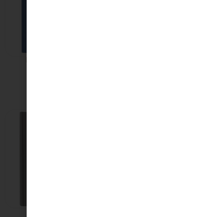
Νίκος Καββαδίας
Κική Δημουλά
Πούσι
Ποιήματα
50,00
€
70,00
€
Ομήρου Ιλιάς
Διονύσιου Σολωμού